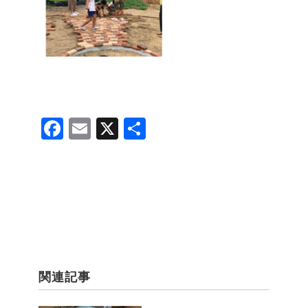
F
E
X
共
a
m
有
c
ail
e
b
o
o
関連記事
k